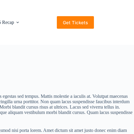
Get Tickets
5 Recap
is egestas sed tempus. Mattis molestie a iaculis at. Volutpat maecenas
fringilla urna porttitor. Non quam lacus suspendisse faucibus interdum
orbi blandit cursus risus at ultrices. Lacus sed viverra tellus in.
d neque aliquam vestibulum morbi blandit cursus. Quam lacus suspendisse
euismod nisi porta lorem. Amet dictum sit amet justo donec enim diam