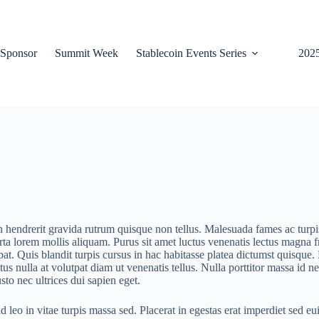
Sponsor
Summit Week
Stablecoin Events Series
202
 in hendrerit gravida rutrum quisque non tellus. Malesuada fames ac turp
orta lorem mollis aliquam. Purus sit amet luctus venenatis lectus magna 
at. Quis blandit turpis cursus in hac habitasse platea dictumst quisque. M
ctus nulla at volutpat diam ut venenatis tellus. Nulla porttitor massa i
o nec ultrices dui sapien eget.
 leo in vitae turpis massa sed. Placerat in egestas erat imperdiet sed 