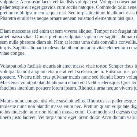
vulputate. Accumsan lacus vel facilisis volutpat est. Volutpat consequat
pellentesque elit eget gravida cum sociis natoque. Commodo odio aenean 
pretium nibh ipsum consequat nisl. Sed turpis tincidunt id aliquet risus
Pharetra et ultrices neque ornare aenean euismod elementum nisi quis.
Diam maecenas sed enim ut sem viverra aliquet. Tempor nec feugiat nisl 
amet massa vitae. Donec pretium vulputate sapien nec sagittis aliquam 
sem nulla pharetra diam sit. Nam at lectus urna duis convallis convallis.
turpis. Sagittis aliquam malesuada bibendum arcu vitae elementum curab
vitae congue.
Volutpat odio facilisis mauris sit amet massa vitae tortor. Semper risus
volutpat blandit aliquam etiam erat velit scelerisque in. Euismod nisi p
posuere. Viverra nibh cras pulvinar mattis nunc sed blandit libero volutp
Maecenas volutpat blandit aliquam etiam erat velit scelerisque. Quis le
faucibus interdum posuere lorem ipsum. Rhoncus urna neque viverra just
Mauris nunc congue nisi vitae suscipit tellus. Rhoncus est pellentesque
molestie nunc non blandit massa enim nec. Pretium quam vulputate digni
tellus molestie nunc non blandit massa enim. Commodo sed egestas egest
libero justo laoreet. Vel turpis nunc eget lorem dolor. Arcu dictum vari