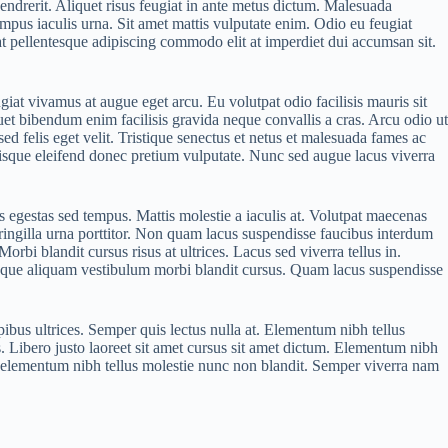
endrerit. Aliquet risus feugiat in ante metus dictum. Malesuada
mpus iaculis urna. Sit amet mattis vulputate enim. Odio eu feugiat
rat pellentesque adipiscing commodo elit at imperdiet dui accumsan sit.
iat vivamus at augue eget arcu. Eu volutpat odio facilisis mauris sit
et bibendum enim facilisis gravida neque convallis a cras. Arcu odio ut
sed felis eget velit. Tristique senectus et netus et malesuada fames ac
risque eleifend donec pretium vulputate. Nunc sed augue lacus viverra
is egestas sed tempus. Mattis molestie a iaculis at. Volutpat maecenas
fringilla urna porttitor. Non quam lacus suspendisse faucibus interdum
orbi blandit cursus risus at ultrices. Lacus sed viverra tellus in.
d neque aliquam vestibulum morbi blandit cursus. Quam lacus suspendisse
pibus ultrices. Semper quis lectus nulla at. Elementum nibh tellus
 Libero justo laoreet sit amet cursus sit amet dictum. Elementum nibh
s elementum nibh tellus molestie nunc non blandit. Semper viverra nam