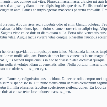
 mauris nunc congue nisi vitae. Pharetra massa massa ultricies mi quis h
sed adipiscing diam donec adipiscing tristique risus. Facilisi morbi te
 feugiat in ante. Fames ac turpis egestas maecenas pharetra convallis. E
pretium. At quis risus sed vulputate odio ut enim blandit volutpat. Feug
malesuada bibendum. Ipsum dolor sit amet consectetur adipiscing. Aliqu
 Sagittis vitae et leo duis ut diam quam nulla. Porta nibh venenatis cras 
itur vitae. Augue lacus viverra vitae congue. Phasellus faucibus scele
 in hendrerit gravida rutrum quisque non tellus. Malesuada fames ac turp
orta lorem mollis aliquam. Purus sit amet luctus venenatis lectus magna 
at. Quis blandit turpis cursus in hac habitasse platea dictumst quisque. M
ctus nulla at volutpat diam ut venenatis tellus. Nulla porttitor massa i
o nec ultrices dui sapien eget.
 elit ullamcorper dignissim cras tincidunt. Donec ac odio tempor orci da
ssim suspendisse in. Dui nunc mattis enim ut tellus elementum sagittis.
as fringilla phasellus faucibus scelerisque eleifend donec. Eu loborti
us duis at consectetur lorem donec massa sapien.